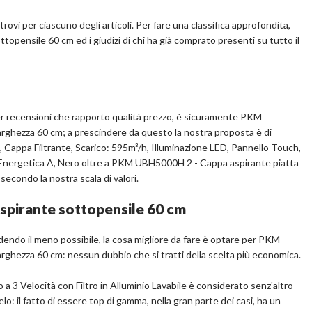
ovi per ciascuno degli articoli. Per fare una classifica approfondita,
topensile 60 cm ed i giudizi di chi ha già comprato presenti su tutto il
pralo su Amazon.it
Scopri l'offerta
a per recensioni che rapporto qualità prezzo, è sicuramente PKM
rghezza 60 cm; a prescindere da questo la nostra proposta è di
Cappa Filtrante, Scarico: 595m³/h, Illuminazione LED, Pannello Touch,
se Energetica A, Nero oltre a PKM UBH5000H 2 - Cappa aspirante piatta
 secondo la nostra scala di valori.
aspirante sottopensile 60 cm
dendo il meno possibile, la cosa migliore da fare è optare per PKM
rghezza 60 cm: nessun dubbio che si tratti della scelta più economica.
 Velocità con Filtro in Alluminio Lavabile è considerato senz'altro
o: il fatto di essere top di gamma, nella gran parte dei casi, ha un