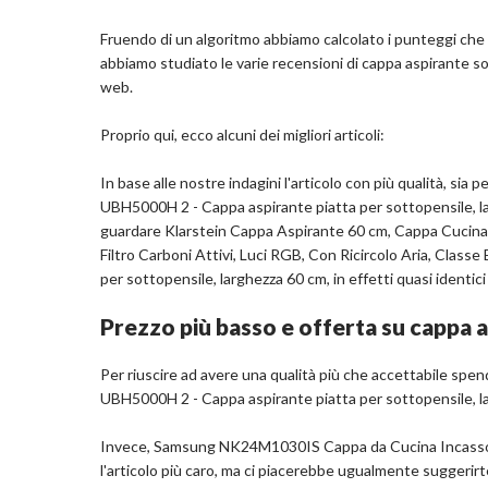
Rumorosità: 69 dB
Marchio: FABER
Fruendo di un algoritmo abbiamo calcolato i punteggi che tr
abbiamo studiato le varie recensioni di cappa aspirante sot
web.
Com
Proprio qui, ecco alcuni dei migliori articoli:
In base alle nostre indagini l'articolo con più qualità, si
UBH5000H 2 - Cappa aspirante piatta per sottopensile, la
guardare Klarstein Cappa Aspirante 60 cm, Cappa Cucina, 
Filtro Carboni Attivi, Luci RGB, Con Ricircolo Aria, Clas
per sottopensile, larghezza 60 cm, in effetti quasi identici
Prezzo più basso e offerta su cappa 
Per riuscire ad avere una qualità più che accettabile spen
UBH5000H 2 - Cappa aspirante piatta per sottopensile, la
Invece, Samsung NK24M1030IS Cappa da Cucina Incasso a 3
l'articolo più caro, ma ci piacerebbe ugualmente suggerirtel