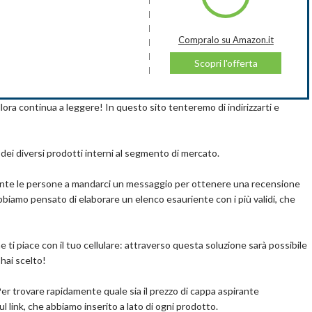
ne può essere regolata su tre livelli tramite pratici comandi,
5 m3/h. Installare solo filtri originali per mantenere fedeli le
pralo su Amazon.it
Compralo su Amazon.it
Tutte le cappe sono dotate del FILTRO ANTI-GRASSO in
Scopri l'offerta
Scopri l'offerta
, mantenendo la cucina pulita e salubre, facile da smontare e lavare
nstallare anche FILTRI A CARBONI ATTIVI (non inclusi) che servono
pralo su Amazon.it
emetterla pulita e purificata nell’ambiente circostante. Vanno
ora continua a leggere! In questo sito tenteremo di indirizzarti e
Scopri l'offerta
o pensile Largezza 90 cm, può essere integrata perfettamente
 di piccole e medie dimensioni, inoltre ha un livello di rumore
mbiente più tranquillo in cucina. È dotata di illuminazione con Led
i dei diversi prodotti interni al segmento di mercato.
i cottura
zionale che ci riempie di orgoglio. Abbiamo inventato la prima
e tante le persone a mandarci un messaggio per ottenere una recensione
e soluzioni per il trattamento dell’aria che soddisfano le
biamo pensato di elaborare un elenco esauriente con i più validi, che
Dal 2005 siamo gli Specialisti dell’Aria del Gruppo Franke, che da
ia all’avanguardia e design eccellente
ti piace con il tuo cellulare: attraverso questa soluzione sarà possibile
hai scelto!
 Per trovare rapidamente quale sia il prezzo di cappa aspirante
 link, che abbiamo inserito a lato di ogni prodotto.