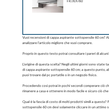
FR.IX/F/60
consumo energetico minimo. La potenza di aspirazio
Tipo di montaggio: Sottopensile, A parete
fino ad arrivare ad una capacità di aspirazione di 29
Marchio: KLARSTEIN
Com
prestazioni ed evitare incompatibilità
Livello rumore: 67 dB
FILTRO ANTI-GRASSO E A CARBONI ATTIVI: 
metallo che cattura il grasso dei vapori di cottura
in lavastoviglie una volta al mese. È possibile i
Com
a rigenerare l’aria dagli odori di cottura, per poi 
Vuoi recensioni di cappa aspirante sottopensile 60 cm? All
sostituiti ogni 3 mesi circa con filtri originali
analizzare l'articolo migliore che vuoi comprare.
DESIGN E PRESTAZIONI: Modello di cappa sott
nel pensile della cucina, adatta a cucine o ambienti
massimo di soli 69 dB per aiutare a mantenere un a
Proprio in questo testo potrai consultare i pareri di alcun
a 3 W, che offre una visione chiara della tua zona d
NOI DI FABER: Siamo custodi di un’eredità ecce
L'origine di questa scelta? Negli ultimi giorni sono stat
cappa da cucina nel 1955. Dal 1958 offriamo cappe 
di cappa aspirante sottopensile 60 cm; a questo punto, ab
esigenze dei consumatori e rispettano l’ambiente. 
puoi trovare dal pc portatile o in un negozio fisico.
oltre 100 anni è sinonimo di alta qualità, ingegner
Procedendo così potrai in pochi secondi comperare ciò che 
Dettagli
rimanere a casa e ottenere in modo facile e sicuro ciò che 
Dimensioni del prodotto: 49P x 89.8l x 15H cm
Caratteristica speciale: Illuminazione Con Led
Qual è la fascia di costo di molti prodotti simili a questo?
Materiale: metallo
sottopensile 60 cm devi solamente cliccare in un attimo sul