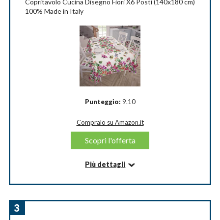
Copritavolo Cucina Disegno Fiori X6 Posti (140x180 cm)
100% Made in Italy
Materiale: Cotone
Forma: Rettangolare
Marchio: Euronovità Srl
Compralo su Amazon.it
Scopri l'offerta
Punteggio:
9.10
Compralo su Amazon.it
Scopri l'offerta
Più dettagli
Informazioni su questo articolo
Lo scopo della Tovaglia o Copritavolo, oltre a quello
di Salvaguardare la superficie del tuo Tavolo da graffi e
3
sporcizia, è anche quello di donare alla tua cucina, o