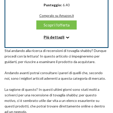
Punteggio:
6.40
Dimensioni del prodotto: 2L x 1,4l metri
Materiale: Poliestere
Colore: Multi
Compralo su Amazon.it
Marchio: ABAKUHAUS
Scopri l'offerta
Forma: Rettangolare
Più dettagli
Compralo su Amazon.it
Informazioni su questo articolo
Scopri l'offerta
Stai andando alla ricerca di recensioni di tovaglia shabby? Dunque
LAVABILE - Ciclo freddo. Facile da pulire.
procedi con la lettura! In questo articolo ci impegneremo per
Abbastanza resistente sia per uso interno che
guidarti, per riuscire a esaminare il prodotto da acquistare.
esterno.
CREA - Un ambiente meraviglioso e lussuoso per la
tua famiglia e i tuoi amici, divertirti insieme.
Andando avanti potrai consultare i pareri di quelli che, secondo
FABBRICATO A - Raso di seta 100% poliestere di
noi, sono i migliori articoli aderenti a questa categoria di mercato.
alta qualità con bordi rifiniti cuciti a mano.
DIMENSIONE - 140 cm di larghezza x 200 cm di
La ragione di questo? In questi ultimi giorni sono stati molti a
lunghezza.Altamente unico e versatile.FATTO IN
scriverci per una recensione di tovaglia shabby; per questo
TURCHIA.
motivo, ci è sembrato utile dar vita a un elenco esauriente su
PERFETTO - Per ogni occasione a casa, festa,
questi prodotti, che potrai trovare direttamente online o dentro
hotel, ristorante, bar, cucina, sala da pranzo.
ad un negozio.