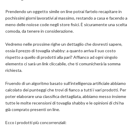
Dettagli
Prendendo un oggetto simile on line potrai fartelo recapitare in
Materiale: Poliestere
pochissimi giorni lavorativi al massimo, restando a casa e facendo a
Marchio: ABAKUHAUS
meno delle noiose code negli store fisici. È sicuramente una scelta
Colore: Multi 24
comoda, da tenere in considerazione.
Taglia: 140 CM X 200 CM
Forma: Rettangolare
Vedremo nelle prossime righe un dettaglio che dovresti sapere,
ossia il prezzo di tovaglia shabby: a quanto arriva il suo costo
rispetto a quello di prodotti alla pari? Affianco ad ogni singolo
Compralo su Amazon.it
elemento ci sarà un link cliccabile, che ti comunicherà la somma
Scopri l'offerta
richiesta.
Fruendo di un algoritmo basato sull'intelligenza artificiale abbiamo
calcolato dei punteggi che trovi di fianco a tutti i vari prodotti. Per
poter elaborare una classifica dettagliata, abbiamo messo insieme
tutte le molte recensioni di tovaglia shabby e le opinioni di chi ha
già comprato presenti on line.
Ecco i prodotti più concorrenziali: