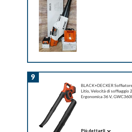
Colore: Verde, Nero, Grigio
Leggero, compatto e maneggevole. Grazie all
Peso articolo: 4,9 Chilogrammi
fatica anche i residui più pesanti. Praticità e Fac
Caratteristica speciale: Leggero,Lunga Durata
Con il pulsante Power Boots è possibile attivare
Componenti inclusi: 1x soffiatore per foglie, 2 
performance senza l'ingombro del cavo
Tensione: 48 Volt
Stile: Con Batteria 2x2Ah+caricatore
Dettagli
Marchio: BLACK+DECKER
Com
Sorgente di alimentazione: A batteria
Nome modello: GWC1820PC-QW
Peso articolo: 1,6 Chilogrammi
Colore: Arancione/Nero
Livello rumore: 89 dB
9
Caratteristica speciale: Compatto,Ergonomica
Componenti inclusi: Soffiatore, batteria, caric
BLACK+DECKER Soffiatore e
Litio, Velocità di soffiaggi
Tensione: 18 Volt
Ergonomica 36 V, GWC36
Stile: Single
Com
Più dettagli