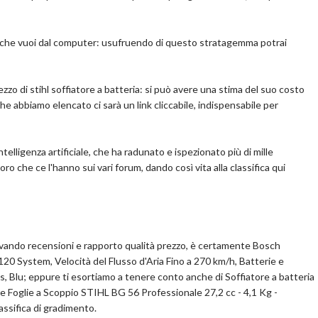
 che vuoi dal computer: usufruendo di questo stratagemma potrai
pralo su Amazon.it
Scopri l'offerta
zzo di stihl soffiatore a batteria: si può avere una stima del suo costo
che abbiamo elencato ci sarà un link cliccabile, indispensabile per
elligenza artificiale, che ha radunato e ispezionato più di mille
oloro che ce l'hanno sui vari forum, dando così vita alla classifica qui
servando recensioni e rapporto qualità prezzo, è certamente Bosch
0 System, Velocità del Flusso d'Aria Fino a 270 km/h, Batterie e
s, Blu; eppure ti esortiamo a tenere conto anche di Soffiatore a batteria
re Foglie a Scoppio STIHL BG 56 Professionale 27,2 cc - 4,1 Kg -
assifica di gradimento.