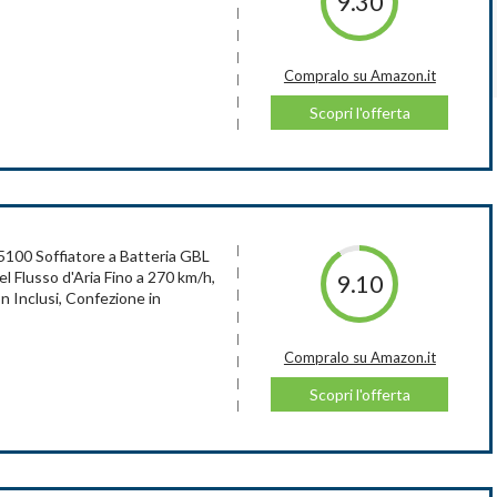
9.30
Compralo su Amazon.it
Scopri l'offerta
pralo su Amazon.it
Scopri l'offerta
ZZATI STIHL
100 Soffiatore a Batteria GBL
l Flusso d'Aria Fino a 270 km/h,
9.10
n Inclusi, Confezione in
Compralo su Amazon.it
Scopri l'offerta
 V-120, 4 accessori, ugello standard, tubo di prolunga, ugello per
e in cartone
pralo su Amazon.it