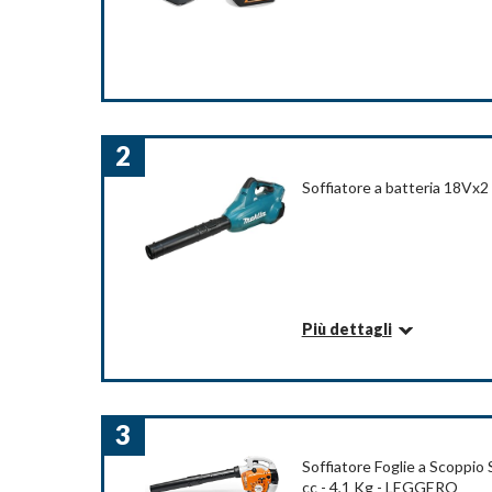
2
Soffiatore a batteria 18Vx2 
Più dettagli
Informazioni su questo articolo
Confezione in cartone
3
Dettagli
Soffiatore Foglie a Scoppio
Dimensioni articolo: LxPxA: 66.8 x 27.5 x 31.8 
cc - 4,1 Kg - LEGGERO