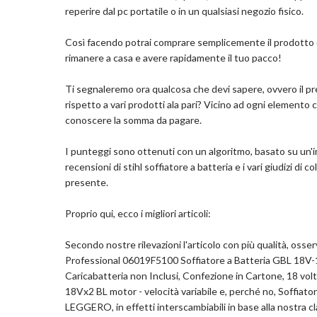
Peso: 2,4 Chilogrammi
reperire dal pc portatile o in un qualsiasi negozio fisico.
Così facendo potrai comprare semplicemente il prodotto
Com
rimanere a casa e avere rapidamente il tuo pacco!
Ti segnaleremo ora qualcosa che devi sapere, ovvero il pre
rispetto a vari prodotti ala pari? Vicino ad ogni elemento 
conoscere la somma da pagare.
I punteggi sono ottenuti con un algoritmo, basato su un'int
recensioni di stihl soffiatore a batteria e i vari giudizi di c
presente.
Proprio qui, ecco i migliori articoli:
Secondo nostre rilevazioni l'articolo con più qualità, os
Professional 06019F5100 Soffiatore a Batteria GBL 18V-12
Caricabatteria non Inclusi, Confezione in Cartone, 18 volt
18Vx2 BL motor - velocità variabile e, perché no, Soffiato
LEGGERO, in effetti interscambiabili in base alla nostra cl