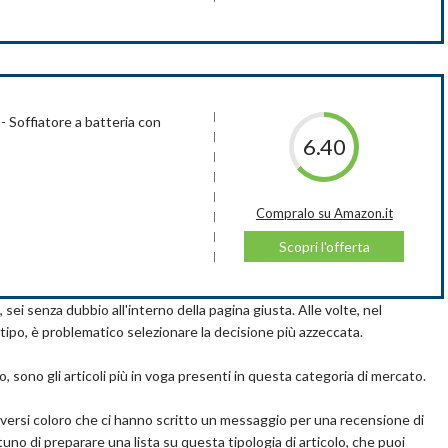
 potenza), Eco (maggiore autonomia)
ità soffiatore alla modalità aspiratore/trituratore
 Soffiatore a batteria con
6.40
di raccolta 17.5 l
Compralo su Amazon.it
Scopri l'offerta
cm
, sei senza dubbio all'interno della pagina giusta. Alle volte, nel
 tipo, è problematico selezionare la decisione più azzeccata.
V, 2.0 Ah. Velocità soffiaggio: 218 km/h. Rapporto triturazione 7:1.
7 lt. Selettore modalità Turbo ed Eco. Impugnatura
o, sono gli articoli più in voga presenti in questa categoria di mercato.
diversi coloro che ci hanno scritto un messaggio per una recensione di
tuno di preparare una lista su questa tipologia di articolo, che puoi