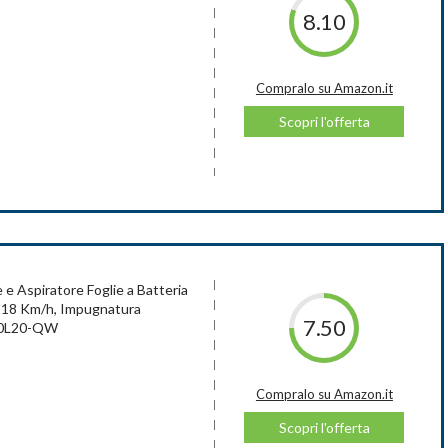
a nuova Tecnologia Power Command è possibile rimuovere senza
8.10
ilità d'uso. Impugnatura Ergonomica
 all'occorrenza extra velocità, per un soffiaggio più forte. Migliori
batterie da 2Ah, 1x caricatore a doppio slot
Compralo su Amazon.it
Scopri l'offerta
pralo su Amazon.it
Scopri l'offerta
abatteria
 Aspiratore Foglie a Batteria
o 218 Km/h, Impugnatura
7.50
00L20-QW
pralo su Amazon.it
Compralo su Amazon.it
Scopri l'offerta
Scopri l'offerta