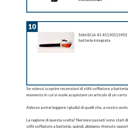
Informazioni su questo articolo
Incluso caricabatteria
Modalità di lavoro regolabile: Turbo (maggiore
10
Adatto per la pulizia di aiuole
Due tubi intercambiabili per passare dalla modal
Stihl BGA 45 45130115901 -
Potenza acustica: <95 dB(A)
batteria integrata
Velocità di soffiaggio 218 km/h, capacità sacco 
Dettagli
Colore: Black, Red
Dimensioni articolo: LxPxA: 27,6 x 21,6 x 51,9 
Tensione: 36 Volt
Nome modello: GWC3600L20-QW
Se volessi scoprire recensioni di stihl soffiatore a batteria
Stile: Single
momento in cui si vuole acquistare un articolo di un certo
Livello sonoro: 95 dB
Caratteristica speciale: Batteria al litio da 36 
Volume aspirazione: 3.1 mc/min. Capacità sacco: 1
Adesso potrai leggere i giudizi di quelli che, a nostro avvis
supplementare.
Tipo di alimentazione: A batteria
La ragione di questa scelta? Nei mesi passati sono stati 
Marchio: BLACK+DECKER
stihl soffiatore a batteria; quindi, abbiamo ritenuto oppor