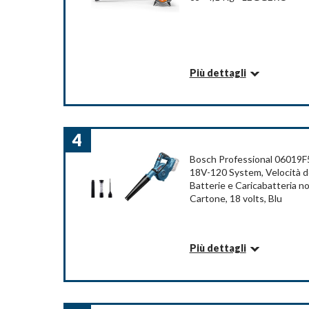
Tipo di alimentazione: Manuale
Colore: Schwarz, Türkis
Marchio: Makita
Peso: 3.9 Chilogrammi
Più dettagli
Informazioni su questo articolo
Com
SOFFIATORE STIHL BG 56
SIAMO PROFESSIONISTI DEL SETTORE
4
SIAMO RIVENDITORI UFFICIALI ED AUTORI
PROFESSIONALE E LEGGERO
Bosch Professional 06019F5
18V-120 System, Velocità de
Dettagli
Batterie e Caricabatteria no
Cartone, 18 volts, Blu
Livello rumore: 90 dB
Peso articolo: 4,1 Chilogrammi
Colore: Nero
Più dettagli
Marchio: Stihl
Informazioni su questo articolo
Stile: palmare
Dotazione: Soffiatore a batteria da 18 V GBL 18
fori profondi, serbatoio raccoglipolvere, confezion
Com