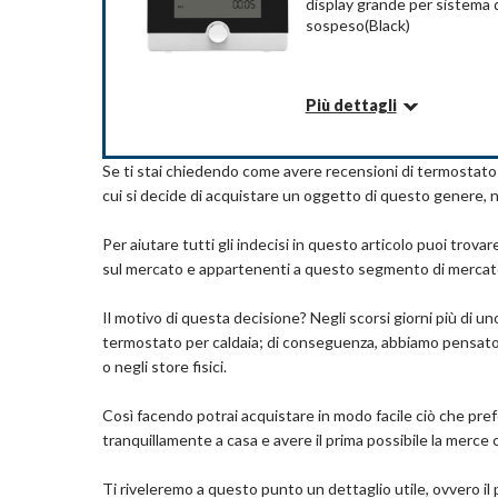
display grande per sistema d
5 + 1 + 1 quattro periodi programmabili. Progr
sospeso(Black)
temporaneamente Modalità vacanza: tocca i pulsant
Riscaldamento della caldaia: caldaia ad acqua, d
sistema, per qualsiasi necessità di assistenza pre
Più dettagli
Il display touchscreen con retroilluminazione è f
Informazioni su questo articolo
sempre che il mondo esiste davvero. L'interfaccia 
retroilluminazione bianca protegge i tuoi occhi. Toc
Alta Qualità - Termostato di temperatura nuovis
Se ti stai chiedendo come avere recensioni di termostato p
Può essere programmato a settimana come un ciclo,
cui si decide di acquistare un oggetto di questo genere, n
Dettagli
centrale può essere ruotato per regolare la temp
Display LCD a Grande Schermo - Il controller d
Dimensioni articolo: LxPxA: 8.8 x 8.8 x 1.4 cm
Per aiutare tutti gli indecisi in questo articolo puoi trov
con un display LCD a grande schermo. Lo schermo L
Tipo di alimentazione: Con cavo elettrico
sul mercato e appartenenti a questo segmento di mercat
temperatura, il giorno della settimana, l'orologio e
Colore: Nero
display LCD con retroilluminazione blu protegge i t
Marchio: BecaSmart
Il motivo di questa decisione? Negli scorsi giorni più di 
rapidamente le informazioni.
Peso: 50 Grammi
termostato per caldaia; di conseguenza, abbiamo pensato di
Necessità di Inverni Freddi - Il termostato pr
o negli store fisici.
per controllare la temperatura interna e il risparmi
apparecchiature di riscaldamento attraverso il re
Com
impostata. È una necessità per inverni freddi.
Così facendo potrai acquistare in modo facile ciò che pre
Ambiente di Temperatura Confortevole - Ques
tranquillamente a casa e avere il prima possibile la merce 
ambiente tramite sensore e confrontarlo con la t
raggiungere un ambiente di temperatura confortev
Ti riveleremo a questo punto un dettaglio utile, ovvero il