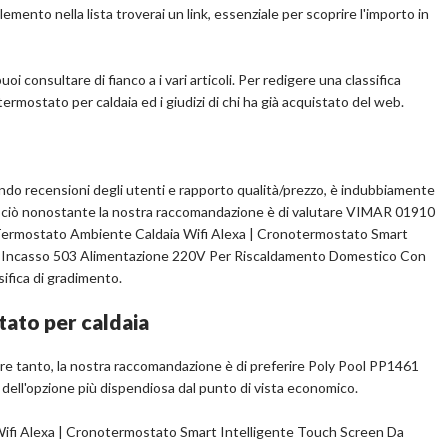
o a parete della caldaia.
emento nella lista troverai un link, essenziale per scoprire l'importo in
atura intelligente dispone di più modalità, modalità manuale,
 ferie, modalità comfort riscaldamento, modalità risparmio
ostre esigenze in momenti diversi.
oi consultare di fianco a i vari articoli. Per redigere una classifica
rmostato per caldaia ed i giudizi di chi ha già acquistato del web.
ando recensioni degli utenti e rapporto qualità/prezzo, è indubbiamente
ciò nonostante la nostra raccomandazione è di valutare VIMAR 01910
ermostato Ambiente Caldaia Wifi Alexa | Cronotermostato Smart
a Incasso 503 Alimentazione 220V Per Riscaldamento Domestico Con
sifica di gradimento.
pralo su Amazon.it
Scopri l'offerta
tato per caldaia
ere tanto, la nostra raccomandazione è di preferire Poly Pool PP1461
 dell'opzione più dispendiosa dal punto di vista economico.
fi Alexa | Cronotermostato Smart Intelligente Touch Screen Da