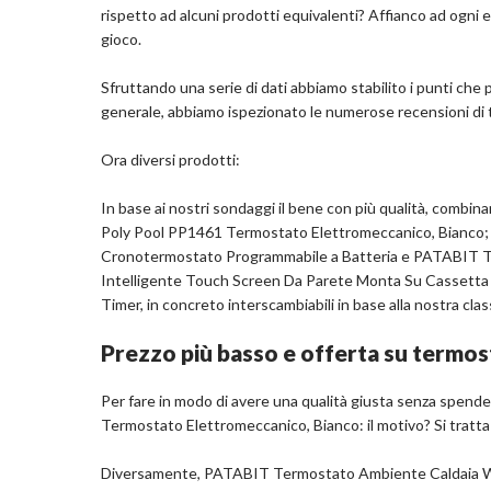
riscaldamento elettrico e il sistema di riscaldament
rispetto ad alcuni prodotti equivalenti? Affianco ad ogni el
Modalità Multiple- Questo regolatore di temper
gioco.
modalità automatica, protezione antigelo, modalità
energetico e modalità multiple per soddisfare le v
Sfruttando una serie di dati abbiamo stabilito i punti che pu
generale, abbiamo ispezionato le numerose recensioni di te
Dettagli
Sorgente di alimentazione: A batteria
Ora diversi prodotti:
Tipo di controller: Pulsante
Marchio: Garosa
In base ai nostri sondaggi il bene con più qualità, combin
Peso articolo: 0.3 Chilogrammi
Poly Pool PP1461 Termostato Elettromeccanico, Bianco; 
Colore: Nero
Cronotermostato Programmabile a Batteria e PATABIT T
Intelligente Touch Screen Da Parete Monta Su Cassett
Timer, in concreto interscambiabili in base alla nostra clas
Com
Prezzo più basso e offerta su termos
Per fare in modo di avere una qualità giusta senza spend
Termostato Elettromeccanico, Bianco: il motivo? Si tratta
Diversamente, PATABIT Termostato Ambiente Caldaia Wi