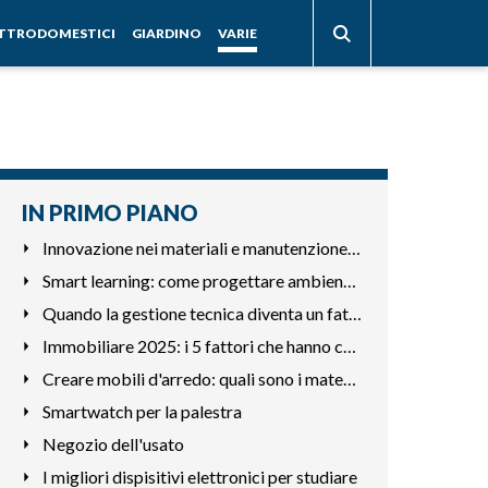
ETTRODOMESTICI
GIARDINO
VARIE
IN PRIMO PIANO
Innovazione nei materiali e manutenzione intelligente
Smart learning: come progettare ambienti che favoriscono la
Quando la gestione tecnica diventa un fattore competitivo
Immobiliare 2025: i 5 fattori che hanno cambiato le priorità
Creare mobili d'arredo: quali sono i materiali che richiedon
Smartwatch per la palestra
Negozio dell'usato
I migliori dispisitivi elettronici per studiare