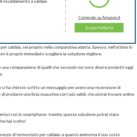
i riscaldamento a caldaia
ammazione di 7 giorni sul termostato. Programmabile
i per semplificare le operazioni.
Compralo su Amazon.it
iesel e gas.Si prega di scegliere il termostato in base al proprio
-vendita e post-vendita non esitate a contattarci.
Scopri l'offerta
acile da leggere, anche al buio. I pulsanti luminosi ti ricordano
Easy Ul può essere utilizzata anche dai bambini. La
ca i pulsanti per semplificare le operazioni.
simo e di alta qualità per il sistema di riscaldamento dell'acqua.
er caldaia, sei proprio nella comparativa adatta. Spesso, nell'attimo in
 in modo da fornire molta comodità. Il pulsante di controllo
on è proprio immediato scegliere la soluzione migliore.
eratura e può essere premuto anche per "OK".
ella temperatura del display intelligente è di nuova concezione
are una comparazione di quelli che secondo noi sono diversi prodotti oggi
CD può visualizzare la temperatura interna, l'impostazione della
o.
 così via. L'operazione touch è semplice e la funzione è completa. Il
uoi occhi, garantisce una facile lettura e aiuta a ottenere
uno ci ha chiesto scritto un messaggio per avere una recensione di
 produrre una lista esaustiva con i più validi, che potrai trovare online
ogrammabile adotta la tecnologia di controllo del microcomputer
o energetico controllando l'avvio e l'arresto delle
lè per confrontare la temperatura interna e la temperatura
pralo su Amazon.it
ferisci con lo smartphone: tramite questa soluzione potrai stare
Scopri l'offerta
to termostato di riscaldamento può ottenere la temperatura
che hai scelto!
emperatura di impostazione del termostato per contribuire a
ole. È ampiamente utilizzato per le apparecchiature di
 prezzo di termostato per caldaia: a quanto ammonta il suo costo