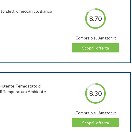
to Elettromeccanico, Bianco
ente delle pile.
Google
8.70
 alcaline lunga. durata senza connessioni alla linea elettrica.
pralo su Amazon.it
Compralo su Amazon.it
Scopri l'offerta
Scopri l'offerta
pralo su Amazon.it
ligente Termostato di
di Temperatura Ambiente
8.30
Scopri l'offerta
Compralo su Amazon.it
Scopri l'offerta