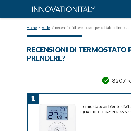
Home
/
Varie
/
Recensioni di termostato per caldaia online: qua
RECENSIONI DI TERMOSTATO P
PRENDERE?
8207 R
1
Termostato ambiente digita
QUADRO - Plikc PLK267690