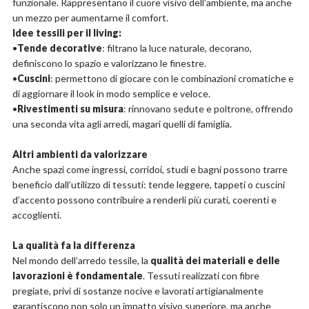
funzionale. Rappresentano il cuore visivo dell’ambiente, ma anche
un mezzo per aumentarne il comfort.
Idee tessili per il living:
•
Tende decorative
: filtrano la luce naturale, decorano,
definiscono lo spazio e valorizzano le finestre.
•
Cuscini
: permettono di giocare con le combinazioni cromatiche e
di aggiornare il look in modo semplice e veloce.
•
Rivestimenti su misura
: rinnovano sedute e poltrone, offrendo
una seconda vita agli arredi, magari quelli di famiglia.
Altri ambienti da valorizzare
Anche spazi come ingressi, corridoi, studi e bagni possono trarre
beneficio dall’utilizzo di tessuti: tende leggere, tappeti o cuscini
d’accento possono contribuire a renderli più curati, coerenti e
accoglienti.
La qualità fa la differenza
Nel mondo dell’arredo tessile, la
qualità dei materiali e delle
lavorazioni è fondamentale
. Tessuti realizzati con fibre
pregiate, privi di sostanze nocive e lavorati artigianalmente
garantiscono non solo un impatto visivo superiore, ma anche