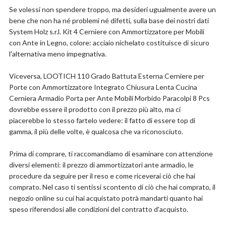
Se volessi non spendere troppo, ma desideri ugualmente avere un
bene che non ha né problemi né difetti, sulla base dei nostri dati
System Holz s.r.l. Kit 4 Cerniere con Ammortizzatore per Mobili
con Ante in Legno, colore: acciaio nichelato costituisce di sicuro
l'alternativa meno impegnativa.
Viceversa, LOOTICH 110 Grado Battuta Esterna Cerniere per
Porte con Ammortizzatore Integrato Chiusura Lenta Cucina
Cerniera Armadio Porta per Ante Mobili Morbido Paracolpi 8 Pcs
dovrebbe essere il prodotto con il prezzo più alto, ma ci
piacerebbe lo stesso fartelo vedere: il fatto di essere top di
gamma, il più delle volte, è qualcosa che va riconosciuto.
Prima di comprare, ti raccomandiamo di esaminare con attenzione
diversi elementi: il prezzo di ammortizzatori ante armadio, le
procedure da seguire per il reso e come riceverai ciò che hai
comprato. Nel caso ti sentissi scontento di ciò che hai comprato, il
negozio online su cui hai acquistato potrà mandarti quanto hai
speso riferendosi alle condizioni del contratto d'acquisto.