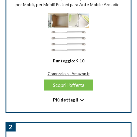
per Mobili, per Mobili Pistoni para Ante Mobile Armadio
Punteggio:
9.10
Compralo su Amazon.it
Scopri l'offerta
Più dettagli
Informazioni su questo articolo
Pistone idraulico adatto per coperchi o porte di
peso compreso tra l7lb e 25lb. lunghezza estesa: 7,95
2
pollici 265 mm; lunghezza della compressione: 4,35
pollici (145 mm). Il supporto di pressione di ciascuna