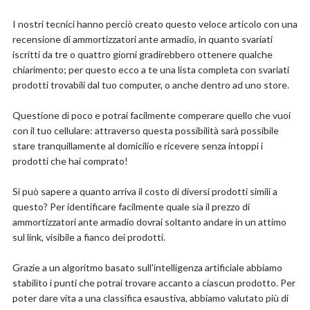
dimensioni.
prolungare la durata di ante o cassetti, mobili, ecc.
Ridurre il rumore dall'armadio della cucina, dal bagno,
I nostri tecnici hanno perciò creato questo veloce articolo con una
dalla camera da letto, dagli armadi e dalle porte.
recensione di ammortizzatori ante armadio, in quanto svariati
Compralo su Amazon.it
Il design a forma di ala dell'aereo espande l'area di
iscritti da tre o quattro giorni gradirebbero ottenere qualche
contatto e aumenta la stabilità. Due diversi metodi di
Scopri l'offerta
chiarimento; per questo ecco a te una lista completa con svariati
installazione, non sono necessari strumenti aggiuntivi.
prodotti trovabili dal tuo computer, o anche dentro ad uno store.
Devono solo essere avvitati. L'ammortizzatore della
porta di facile utilizzo è il tuo indispensabile articolo
per la casa.
Questione di poco e potrai facilmente comperare quello che vuoi
Puoi utilizzare i chiudiporta in bagni, cucine, mobili,
con il tuo cellulare: attraverso questa possibilità sarà possibile
uffici, scuole, altri tavoli, armadi, cassetti, ecc. Che
stare tranquillamente al domicilio e ricevere senza intoppi i
vengono utilizzati più spesso. Proteggi le tue porte
prodotti che hai comprato!
dallo sbattere, Riduci il rumore durante la chiusura di
porte e cassetti, Molto facile da installare.
Si può sapere a quanto arriva il costo di diversi prodotti simili a
Il prodotto è realizzato in plastica ABS di alta
questo? Per identificare facilmente quale sia il prezzo di
qualità, robusto, facile da installare, facile da
ammortizzatori ante armadio dovrai soltanto andare in un attimo
combinare. La parte superiore è realizzata in silicone di
sul link, visibile a fianco dei prodotti.
alta qualità, morbido e resistente. Può ridurre
efficacemente l'attrito e il rumore. 20 ammortizzatori
per mobili possono soddisfare le tue diverse esigenze.
Grazie a un algoritmo basato sull'intelligenza artificiale abbiamo
stabilito i punti che potrai trovare accanto a ciascun prodotto. Per
poter dare vita a una classifica esaustiva, abbiamo valutato più di
Compralo su Amazon.it