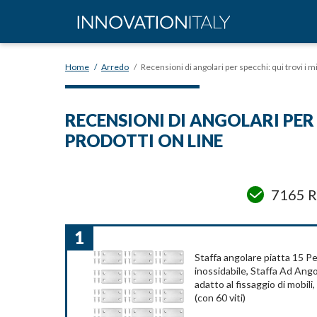
Home
/
Arredo
/
Recensioni di angolari per specchi: qui trovi i mi
RECENSIONI DI ANGOLARI PER 
PRODOTTI ON LINE
7165 R
1
Staffa angolare piatta 15 Pe
inossidabile, Staffa Ad Ango
adatto al fissaggio di mobili
(con 60 viti)