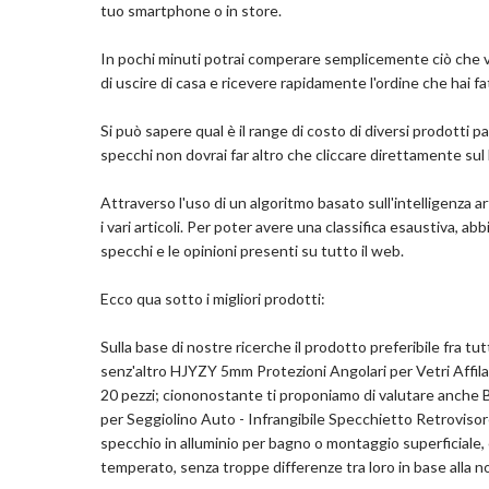
tuo smartphone o in store.
non velenoso e insapore. Trasparente e trasparente
schiuma o gomma brutte.
Ampia gamma di applicazioni: può essere utilizzat
In pochi minuti potrai comperare semplicemente ciò che v
piastrelle e pietra (superfici con una trama molto b
di uscire di casa e ricevere rapidamente l'ordine che hai fa
Dettagli
Si può sapere qual è il range di costo di diversi prodotti p
specchi non dovrai far altro che cliccare direttamente sul l
Usi consigliati per il prodotto: Protezioni Angol
Numero di pezzi: 20
Attraverso l'uso di un algoritmo basato sull'intelligenza a
Marchio: Vientiane
i vari articoli. Per poter avere una classifica esaustiva, ab
Materiale: Gomma, PVC
specchi e le opinioni presenti su tutto il web.
Colore: Forma A L
Ecco qua sotto i migliori prodotti:
Com
Sulla base di nostre ricerche il prodotto preferibile fra tu
senz'altro HJYZY 5mm Protezioni Angolari per Vetri Affilat
20 pezzi; ciononostante ti proponiamo di valutare anche
per Seggiolino Auto - Infrangibile Specchietto Retrovisor
specchio in alluminio per bagno o montaggio superficiale, c
temperato, senza troppe differenze tra loro in base alla no