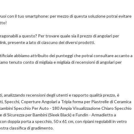
Scopri l'offerta
, mantiene la bellezza naturale dei tuoi mobili, senza più
o su plastica, sulla maggior parte dei ripiani della cucina di
uoi con il tuo smartphone: per mezzo di questa soluzione potrai evitare
assa), scrivanie in legno, tavolini e elettrodomestici in metallo.
tto!
aragonabili a questo? Per trovare quale sia il prezzo di angolari per
ink, presente a lato di ciascuno dei diversi prodotti.
ari
rtificiale abbiamo attribuito dei punteggi che potrai consultare accanto a
biamo tenuto conto di migliaia e migliaia di recensioni di angolari per
pralo su Amazon.it
tti, analizzando recensioni degli utenti e rapporto qualità prezzo, è
Scopri l'offerta
i, Specchi, Coperture Angolari a Tripla forma per Piastrelle di Ceramica
 Bambini Specchio Per Auto - 180 Ampia Visualizzazione Chiaro Specchio
e di Sicurezza per Bambini (Sleek Black) e Fundin - Armadietto a
on doppia porta a specchio, 50 x 61 cm, con ripiani regolabili in vetro
stra classifica di gradimento.