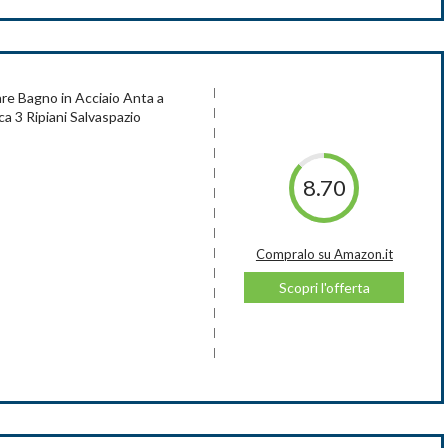
vole, offre una lunga durata nell'utilizzo.
emplice.
e Bagno in Acciaio Anta a
o incluso nel pacchetto.
 3 Ripiani Salvaspazio
8.70
Compralo su Amazon.it
Scopri l'offerta
pralo su Amazon.it
Scopri l'offerta
e e si richiude facilmente grazie a un fermo magnetico