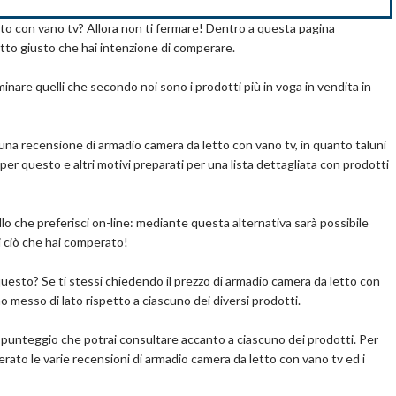
nza che si adatta perfettamente alla maggior parte dei decori
tto con vano tv? Allora non ti fermare! Dentro a questa pagina
pralo su Amazon.it
 per l'uso in un soggiorno, cucina, ufficio.
dotto giusto che hai intenzione di comperare.
uò arredare al meglio il soggiorno, la sala da pranzo o qualsiasi
Scopri l'offerta
ibilità di decorazione.
minare quelli che secondo noi sono i prodotti più in voga in vendita in
tezza X Profondità).
na recensione di armadio camera da letto con vano tv, in quanto taluni
er questo e altri motivi preparati per una lista dettagliata con prodotti
m
o che preferisci on-line: mediante questa alternativa sarà possibile
i ciò che hai comperato!
 questo? Se ti stessi chiedendo il prezzo di armadio camera da letto con
o messo di lato rispetto a ciascuno dei diversi prodotti.
pralo su Amazon.it
un punteggio che potrai consultare accanto a ciascuno dei prodotti. Per
Scopri l'offerta
erato le varie recensioni di armadio camera da letto con vano tv ed i