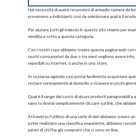
linee chiare conforme a questo elegante Crede
Hai necessità di avere recensioni di armadio camera da le
Com
domestici, grazie al design contemporaneo, è ideale
proveremo a indirizzarti, così da selezionare qual è il pro
Mobiletto dal design semplice ed elegante che p
angolo della vostra casa. Offre molto spazio e poss
Per aiutare tutti gli indecisi in questo sito stiamo per esa
Armadio per soggiorno con 2 ante e 3 ripiano.
vendita e sotto a questa categoria.
Dimensioni: 80 x 40 x 101.5 cm (Larghezza x Al
Montaggio non è difficile.
Con i nostri copy abbiamo creato questa pagina web con u
nostri consumatori da due o tre mesi vogliono avere info; p
Dettagli
reperibili su internet, o anche in uno store.
Dimensioni del prodotto: 80P x 40l x 101.5H c
Caratteristica speciale: Con serratura
In sostanza agendo così potrai facilmente acquistare quell
Marchio: MEUBLE COSY
restare serenamente al domicilio e ricevere in pochi giorn
Materiale: Metallo
Colore: Verde
Qual è il range del costo di alcuni prodotti paragonabili a
vano tv dovrai semplicemente cliccare sul link, che abbiam
Com
Attraverso l'utilizzo di una serie di dati abbiamo creato 
poter realizzare una classifica esauriente, abbiamo consid
pareri di chi l'ha già comprato che ci sono on line.