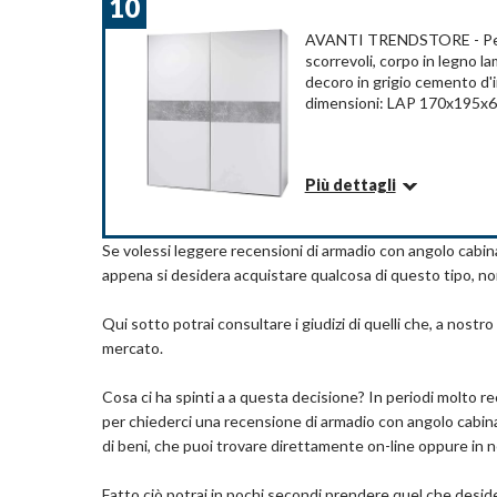
10
Modulabile in diverse forme per soddisfare tutt
Taglia: 174 x 46 x 169 cm
Realizzato in plastica di elevata resistenza, eco
Peso: 4.48 Chilogrammi
AVANTI TRENDSTORE - Peer
Colore: Bianco - Materiale: Plastica, filo di fe
scorrevoli, corpo in legno l
Carico massimo: 15kg
decoro in grigio cemento d'i
dimensioni: LAP 170x195x
Com
Dettagli
Tipo di stanza: Camera da letto, Garage, Studio
Più dettagli
Peso articolo: 10 Chilogrammi
Taglia: 111 × 47 × 145cm
Informazioni su questo articolo
Marchio: Homcom
Armadio spazioso con 2 ante scorrevoli, all'inte
Se volessi leggere recensioni di armadio con angolo cabin
Colore: Bianco
centro delle ante c'è una striscia decorativa che c
appena si desidera acquistare qualcosa di questo tipo, non 
elegante arrichisce ogni camere da letto e può ess
"Pinturas", che si armonizza perfettamente in termi
Com
Qui sotto potrai consultare i giudizi di quelli che, a nostr
Il prodotto viene consegnato smontato, istruzi
mercato.
comprese.
Materiale: Corpo in legno lamionato di colore b
Cosa ci ha spinti a a questa decisione? In periodi molto 
stabile e resistente. Da combinare con ripiani agg
per chiederci una recensione di armadio con angolo cabina
Avanti Trendstore
di beni, che puoi trovare direttamente on-line oppure in 
Misure LAP ca. 170x195x61 cm
Dettagli
Fatto ciò potrai in pochi secondi prendere quel che deside