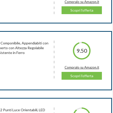
Compralo su Amazon.it
Scopri l'offerta
 misura
omponibile, Appendiabiti con
erto con Altezza Regolabile
9.50
istente in Ferro
mbiente interno
Compralo su Amazon.it
Scopri l'offerta
e a rete è una soluzione semplice ed economica per sistemare
Le mensole e i bastoni si possono regolare in altezza sia in
pralo su Amazon.it
ze.
liate e tutti gli attrezzi inclusi, questo kit organizer è facile da
Scopri l'offerta
, 2 Punti Luce Orientabili, LED