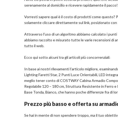
serenamente al domicilio e ricevere rapidamente il pacco!
Usi consigliati per il prodotto: Indumenti
Dimensioni del prodotto: 61P x 170l x 195H c
Vorresti sapere qual è il costo di prodotti come questo? P
Marchio: AVANTI TRENDSTORE
solamente cliccare direttamente sul link, posizionato con
Materiale: Legno ingegnerizzato
Colore: Grigio, Bianco
Attraverso l'uso di un algoritmo abbiamo calcolato i punti 
abbiamo raccolto e misurato tutte le varie recensioni di 
tutto il web.
Com
Ecco qui sotto alcuni tra gli articoli più concorrenziali:
In base ai nostri rilevamenti l'articolo migliore, esaminand
Lighting Faretti Star, 2 Punti Luce Orientabili, LED inte
meglio tener conto di COSTWAY Cabina Armadio Componib
Regolabile 120 – 180 cm, Struttura Resistente in Ferro e P
Base Tonda, Bianco, che hanno poche differenze fra di loro
Prezzo più basso e offerta su armadi
Se hai in mente di non spendere troppo, ma il tuo obiett