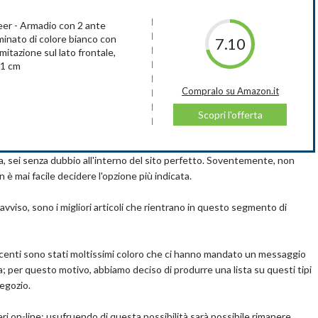
e le esigenze - Leggero ma stabile, facile da trasportare
logico e resistente ai graffi
 - Armadio con 2 ante
rro - Dimensione: 111 × 47 × 145cm - Vano singolo: 35 × 45 × 35cm -
aminato di colore bianco con
7.10
mitazione sul lato frontale,
61 cm
pralo su Amazon.it
Scopri l'offerta
Compralo su Amazon.it
, Corridoio
Scopri l'offerta
rno è dotato di 1 ripiano ed 1 bastone appendiabiti per lato. Al
a, sei senza dubbio all'interno del sito perfetto. Soventemente, non
rea un bel contrasto con il corpo bianco del mobile. Suo design
è mai facile decidere l'opzione più indicata.
ere facilmente abbinato ad altri mobili moderni, come il letto
ni di stile e materiali (vedi articolo: B0777KH8R5).
pralo su Amazon.it
o avviso, sono i migliori articoli che rientrano in questo segmento di
oni di montaggio comprese, le viti per il montaggio sono
Scopri l'offerta
ianco, ante con decoro in laminato di grigio cemento d'imitazione,
recenti sono stati moltissimi coloro che ci hanno mandato un messaggio
iuntivi (vedi articolo: B0859BQTXZ).
; per questo motivo, abbiamo deciso di produrre una lista su questi tipi
negozio.
ri on-line: usufruendo di questa possibilità sarà possibile rimanere