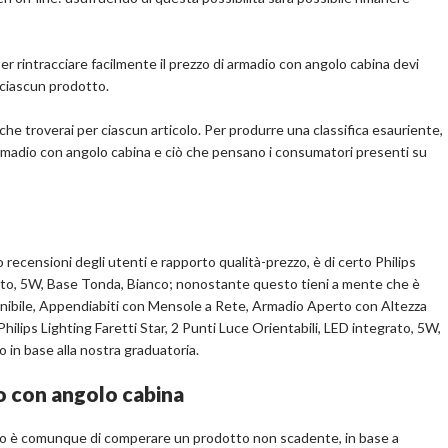
m
er rintracciare facilmente il prezzo di armadio con angolo cabina devi
 ciascun prodotto.
che troverai per ciascun articolo. Per produrre una classifica esauriente,
armadio con angolo cabina e ciò che pensano i consumatori presenti su
pralo su Amazon.it
Scopri l'offerta
o recensioni degli utenti e rapporto qualità-prezzo, è di certo Philips
grato, 5W, Base Tonda, Bianco; nonostante questo tieni a mente che è
ile, Appendiabiti con Mensole a Rete, Armadio Aperto con Altezza
hilips Lighting Faretti Star, 2 Punti Luce Orientabili, LED integrato, 5W,
 in base alla nostra graduatoria.
o con angolo cabina
ivo è comunque di comperare un prodotto non scadente, in base a