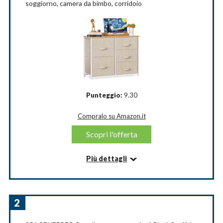
soggiorno, camera da bimbo, corridoio
Punteggio:
9.30
Compralo su Amazon.it
Scopri l'offerta
Più dettagli
Informazioni su questo articolo
Struttura robusta e di qualità: progettata con un
robusto telaio in acciaio per offrire un supporto
2
stabile, la torre portaoggetti Pipishell a 5 cassetti ha
un arresto per evitare che i cassetti si estraino. Anche