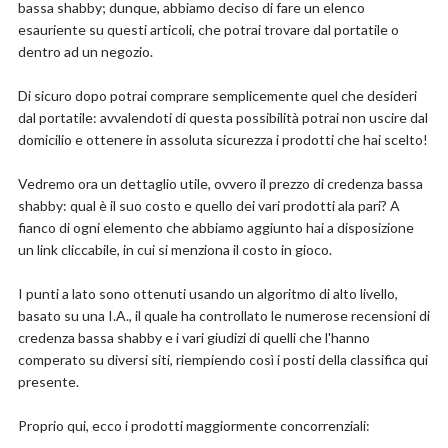
bassa shabby; dunque, abbiamo deciso di fare un elenco
esauriente su questi articoli, che potrai trovare dal portatile o
Dettagli
dentro ad un negozio.
Marchio: Relaxdays
Dimensioni del prodotto: 30P x 63l x 162H cm
Di sicuro dopo potrai comprare semplicemente quel che desideri
Tipo di stanza: Bagno
dal portatile: avvalendoti di questa possibilità potrai non uscire dal
Tipo di ripiano: A più livelli
domicilio e ottenere in assoluta sicurezza i prodotti che hai scelto!
Taglia: 162,5 x 63 x 30 cm
Numero di ripiani: 3
Vedremo ora un dettaglio utile, ovvero il prezzo di credenza bassa
Assemblaggio necessario: Sì
shabby: qual è il suo costo e quello dei vari prodotti ala pari? A
Tipo di montaggio: Su pavimento
fianco di ogni elemento che abbiamo aggiunto hai a disposizione
Materiale: Metallo
un link cliccabile, in cui si menziona il costo in gioco.
Forma: Rettangolare
I punti a lato sono ottenuti usando un algoritmo di alto livello,
Compralo su Amazon.it
basato su una I.A., il quale ha controllato le numerose recensioni di
credenza bassa shabby e i vari giudizi di quelli che l'hanno
Scopri l'offerta
comperato su diversi siti, riempiendo così i posti della classifica qui
presente.
Proprio qui, ecco i prodotti maggiormente concorrenziali: