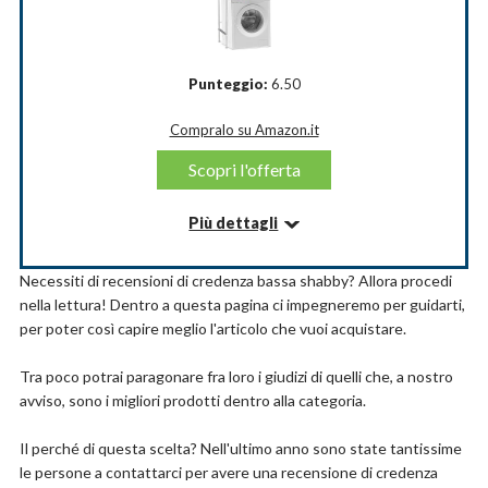
soggiorno: potrete posizionare la TV sul ripiano
superiore grazie alle dimensioni
Credenza moderna con struttura di colore bianco
opaco e dettagli di colore rovere, è composta con dua
Punteggio:
6.50
ante battenti e unaribalta con vani di diverse
dimensioni nella parte centrale
Compralo su Amazon.it
0
Scopri l'offerta
Dettagli
Usi consigliati per il prodotto: Cucina
Più dettagli
Dimensioni del prodotto: 41P x 150l x 76H cm
Informazioni su questo articolo
Marchio: Dmora
Necessiti di recensioni di credenza bassa shabby? Allora procedi
Materiale: Quercia
Design semplice: pratico scaffale per il bagno in
Colore: Rovere E Bianco
nella lettura! Dentro a questa pagina ci impegneremo per guidarti,
ferro cromato e nero - hlp 162 x 63 x 30 cm ca
per poter così capire meglio l'articolo che vuoi acquistare.
Aperto: lo scaffale non possiede ante per avere
sempre sotto controllo e a portata il contenuto
Compralo su Amazon.it
Funzionale: da posizionare sopra altri oggetti -
Tra poco potrai paragonare fra loro i giudizi di quelli che, a nostro
abbastanza zio vuoto per lavatrice e toilette
avviso, sono i migliori prodotti dentro alla categoria.
Scopri l'offerta
3 ripiani: scaffale con 3 mensole per riporre
detersivi, accessori e oggetti per la pulizia di casa
Il perché di questa scelta? Nell'ultimo anno sono state tantissime
Salvazio: il mobile per il bagno richiede poco zio e in
le persone a contattarci per avere una recensione di credenza
compenso ne offre molto in altezza