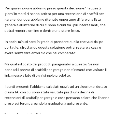
stessa gamma sono disponibili altri scaffali in metallo
con misure, numero di ripiani e portate diverse.
Per quale ragione abbiamo preso questa decisione? In questi
Finiture eccezionali ZINCATE, finitura uniforme su
giorni in molti ci hanno scritto per una recensione di scaffali per
tutte le parti metalliche e ripiano in legno MDF
garage; dunque, abbiamo ritenuto opportuno di fare una lista
incastrato nei supporti metallici.
generale all'interno di cui ci sono alcuni fra i più interessanti, che
Senza viti per un montaggio ad INCASTRO tra i più
potrai reperire on-line o dentro uno store fisico.
facili e saldi dell'intero mercato
Alta capacità di carico grazie ai suoi 500Kg* a
ripiano REALI, Robusto e SICURO grazie ai bordi dei
In pochi minuti sarai in grado di prendere quello che vuoi dal pc
montanti e dei ripiani ripiegati per prevenire tagli o
portatile: sfruttando questa soluzione potrai restare a casa e
graffi.
avere senza fare errori ciò che hai comperato!
Misure: 200 x 60 x 180h (in cm) - Portata Totale:
2.000 Kg* - Colore: ZINCATO - Tipo Ripiano: Legno
Ma qual è il costo dei prodotti paragonabili a questo? Se non
MDF liscio facile da pulire
conosci il prezzo di scaffali per garage non ti rimarrà che visitare il
link, messo a lato di ogni singolo prodotto.
Dettagli
I punti presenti li abbiamo calcolati grazie ad un algoritmo, dotato
Marchio: GiaSta.it
Tipo di presa elettrica: Su pavimento
di una IA, con cui sono state valutate più di una decina di
Tipo di stanza: Garage, Ripostiglio, Ufficio
recensioni di scaffali per garage e cosa pensano coloro che l'hanno
Tipo di ripiano: A più livelli
preso sui forum, creando la graduatoria qui presente.
Taglia: 200 x 60 x 180
Numero di articoli: 1