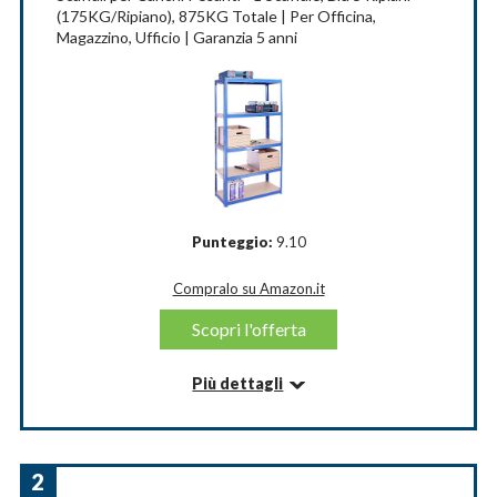
(175KG/Ripiano), 875KG Totale | Per Officina,
Magazzino, Ufficio | Garanzia 5 anni
Punteggio:
9.10
Compralo su Amazon.it
Scopri l'offerta
Più dettagli
Informazioni su questo articolo
PACCO UNICO: 180 x 90 x 40 cm Scaffale Blu, 5
Mensole + CONNETTORI INCLUSI per un
2
assemblaggio facile e sicuro.