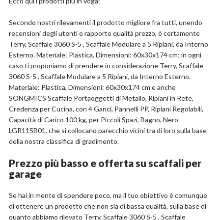
Ecco qui i prodotti più in voga:
Dimensioni del prodotto: 120P x 60l x 180H cm
Caratteristica speciale: Resistente
Secondo nostri rilevamenti il prodotto migliore fra tutti, unendo
Materiale: Legno, Metallo
recensioni degli utenti e rapporto qualità prezzo, è certamente
Forma: Rettangolare
Terry, Scaffale 3060 S-5 , Scaffale Modulare a 5 Ripiani, da Interno
Esterno. Materiale: Plastica, Dimensioni: 60x30x174 cm; in ogni
Compralo su Amazon.it
caso ti proponiamo di prendere in considerazione Terry, Scaffale
3060 S-5 , Scaffale Modulare a 5 Ripiani, da Interno Esterno.
Scopri l'offerta
Materiale: Plastica, Dimensioni: 60x30x174 cm e anche
SONGMICS Scaffale Portaoggetti di Metallo, Ripiani in Rete,
Credenza per Cucina, con 4 Ganci, Pannelli PP, Ripiani Regolabili,
Capacità di Carico 100 kg, per Piccoli Spazi, Bagno, Nero
LGR115B01, che si collocano parecchio vicini tra di loro sulla base
della nostra classifica di gradimento.
Prezzo più basso e offerta su scaffali per
garage
Se hai in mente di spendere poco, ma il tuo obiettivo è comunque
di ottenere un prodotto che non sia di bassa qualità, sulla base di
quanto abbiamo rilevato Terry, Scaffale 3060 S-5 , Scaffale