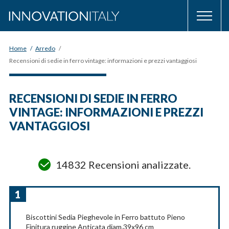
Home
/
Arredo
/
Recensioni di sedie in ferro vintage: informazioni e prezzi vantaggiosi
RECENSIONI DI SEDIE IN FERRO
VINTAGE: INFORMAZIONI E PREZZI
VANTAGGIOSI
14832 Recensioni analizzate.
1
Biscottini Sedia Pieghevole in Ferro battuto Pieno
Finitura ruggine Anticata diam.39x96 cm