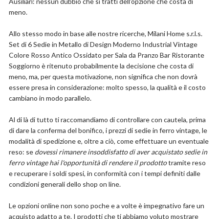
Ausiliari: nessun dubbio che si tratti dell'opzione che costa di
meno.
Allo stesso modo in base alle nostre ricerche, Milani Home s.r.l.s.
Set di 6 Sedie in Metallo di Design Moderno Industrial Vintage
Colore Rosso Antico Ossidato per Sala da Pranzo Bar Ristorante
Soggiorno è ritenuto probabilmente la decisione che costa di
meno, ma, per questa motivazione, non significa che non dovrà
essere presa in considerazione: molto spesso, la qualità e il costo
cambiano in modo parallelo.
Al di là di tutto ti raccomandiamo di controllare con cautela, prima
di dare la conferma del bonifico, i prezzi di sedie in ferro vintage, le
modalità di spedizione e, oltre a ciò, come effettuare un eventuale
reso: se
dovessi rimanere insoddisfatto di aver acquistato sedie in
ferro vintage hai l'opportunità di rendere il prodotto
tramite reso
e recuperare i soldi spesi, in conformità con i tempi definiti dalle
condizioni generali dello shop on line.
Le opzioni online non sono poche e a volte è impegnativo fare un
acquisto adatto a te. I prodotti che ti abbiamo voluto mostrare