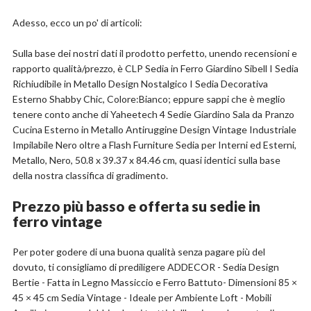
Stile: Scandinavo
Adesso, ecco un po' di articoli:
Compralo su Amazon.it
Sulla base dei nostri dati il prodotto perfetto, unendo recensioni e
rapporto qualità/prezzo, è CLP Sedia in Ferro Giardino Sibell I Sedia
Scopri l'offerta
Richiudibile in Metallo Design Nostalgico I Sedia Decorativa
Esterno Shabby Chic, Colore:Bianco; eppure sappi che è meglio
tenere conto anche di Yaheetech 4 Sedie Giardino Sala da Pranzo
Cucina Esterno in Metallo Antiruggine Design Vintage Industriale
Impilabile Nero oltre a Flash Furniture Sedia per Interni ed Esterni,
Metallo, Nero, 50.8 x 39.37 x 84.46 cm, quasi identici sulla base
della nostra classifica di gradimento.
Prezzo più basso e offerta su sedie in
ferro vintage
Per poter godere di una buona qualità senza pagare più del
dovuto, ti consigliamo di prediligere ADDECOR - Sedia Design
Bertie - Fatta in Legno Massiccio e Ferro Battuto- Dimensioni 85 ×
45 × 45 cm Sedia Vintage - Ideale per Ambiente Loft - Mobili