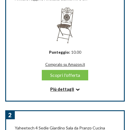
Punteggio:
10.00
Compralo su Amazon.it
Scopri l'offerta
Più dettagli
Informazioni su questo articolo
MATERIALE - Le sedie da esterno sono realizzate
interamente in ferro battuto successivamente
2
anticato. il materiale resistente garantisce un'ottima
durata nel tempo
Yaheetech 4 Sedie Giardino Sala da Pranzo Cucina
ANCHE PER GLI INTERNI - La sedie in ferro