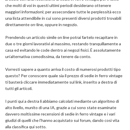
Marchio: Perfur Casa
Morbido e Confortevole: La grande sedia e l'ampia
che molti di voi in questi ultimi periodi desiderano ottenere
Stile: Moderno
e spessa imbottitura in schiuma morbida offrono il
maggiori informazioni; per assecondare tutte le perplessità ecco
massimo comfort per questa sedia da ufficio. I braccioli
una lista attendibile in cui sono presenti diversi prodotti trovabili
dal design ergonomico offrono un'esperienza di seduta
Compralo su Amazon.it
direttamente on-line, oppure in negozio.
confortevole. L'altezza perfetta può sostenere la
schiena quando si è seduti, molto comodi.
Scopri l'offerta
Forma Elegante: Sedia per ospiti perfetta, design
Prendendo un articolo simile on line potrai fartelo recapitare in
unico dello schienale a petalo, curva aggraziata che lo
due o tre giorni lavorativi al massimo, restando tranquillamente a
fa sembrare un fiore, abbinato a un paio di gambe
casa ed evitando le code dentro ai negozi fisici. È assolutamente
dorate con rivestimento lucido. Una forma così
un’alternativa comodissima, da tenere da conto.
elegante lascia una forte impressione sui tuoi ospiti
Buon Servizio: Ci sforziamo di offrirti il ​​prodotto di
Vorresti sapere a quanto arriva il costo di numerosi prodotti tipo
altissima qualità e la migliore esperienza del cliente. Se
questo? Per conoscere quale sia il prezzo di sedie in ferro vintage
non sei completamente soddisfatto, non esitare a
ti basterà cliccare immediatamente sul link, inserito a destra di
contattarci. Tutte le email ricevono una risposta entro
tutti gli articoli.
24 ore
Dettagli
I punti qui a destra li abbiamo calcolati mediante un algoritmo di
alto livello, munito di una IA, grazie a cui sono state esaminate
Usi consigliati per il prodotto: Pranzo, Ufficio
davvero moltissime recensioni di sedie in ferro vintage e i vari
Materiale: Camoscio
giudizi di quelli che l'hanno acquistato sui forum, dando così vita
Colore: Rosa
alla classifica qui sotto.
Marchio: Greensen