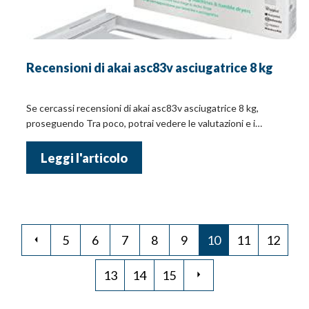
Recensioni di akai asc83v asciugatrice 8 kg
Se cercassi recensioni di akai asc83v asciugatrice 8 kg,
proseguendo Tra poco, potrai vedere le valutazioni e i
prezzi!
Leggi l'articolo
5
6
7
8
9
10
11
12
13
14
15