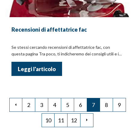
Recensioni di affettatrice fac
Se stessi cercando recensioni di affettatrice fac, con
questa pagina Tra poco, ti indicheremo dei consigli utili e i
prezzi!
Leggi l'articolo
2
3
4
5
6
7
8
9
10
11
12